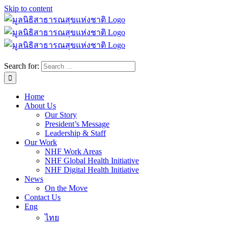
Skip to content
Search for:
Home
About Us
Our Story
President’s Message
Leadership & Staff
Our Work
NHF Work Areas
NHF Global Health Initiative
NHF Digital Health Initiative
News
On the Move
Contact Us
Eng
ไทย