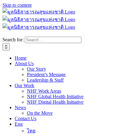
Skip to content
Search for:
Home
About Us
Our Story
President’s Message
Leadership & Staff
Our Work
NHF Work Areas
NHF Global Health Initiative
NHF Digital Health Initiative
News
On the Move
Contact Us
Eng
ไทย