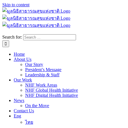
Skip to content
Search for:
Home
About Us
Our Story
President’s Message
Leadership & Staff
Our Work
NHF Work Areas
NHF Global Health Initiative
NHF Digital Health Initiative
News
On the Move
Contact Us
Eng
ไทย