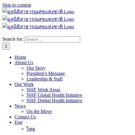
Skip to content
Search for:
Home
About Us
Our Story
President’s Message
Leadership & Staff
Our Work
NHF Work Areas
NHF Global Health Initiative
NHF Digital Health Initiative
News
On the Move
Contact Us
Eng
ไทย