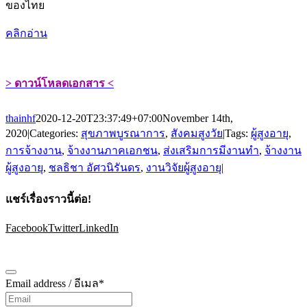
ของไทย
คลิกอ่าน
> ดาวน์โหลดเอกสาร <
thainhf
2020-12-20T23:37:49+07:00
November 14th,
2020
|
Categories:
สุขภาพบูรณาการ
,
สังคมสูงวัย
|
Tags:
ผู้สูงอายุ
,
การจ้างงาน
,
จ้างงานภาคเอกชน
,
ส่งเสริมการมีงานทำ
,
จ้างงาน
ผู้สูงอายุ
,
ชลธิชา อัศวนิรันดร
,
งานวิจัยผู้สูงอายุ
|
แชร์เรื่องราวนี้ต่อ!
Facebook
Twitter
LinkedIn
Subscribe
Email address / อีเมล
*