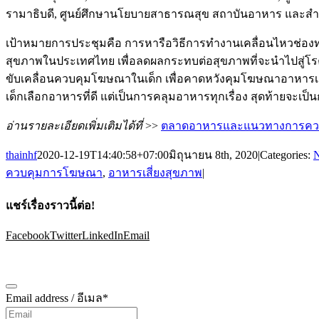
รามาธิบดี, ศูนย์ศึกษานโยบายสาธารณสุข สถาบันอาหาร และส
เป้าหมายการประชุมคือ การหารือวิธีการทำงานเคลื่อนไหวช่องท
สุขภาพในประเทศไทย เพื่อลดผลกระทบต่อสุขภาพที่จะนำไปสู่โร
ขับเคลื่อนควบคุมโฆษณาในเด็ก เพื่อคาดหวังคุมโฆษณาอาหารเสี
เด็กเลือกอาหารที่ดี แต่เป็นการคลุมอาหารทุกเรื่อง สุดท้ายจะ
อ่านรายละเอียดเพิ่มเติมได้ที่
>>
ตลาดอาหารและแนวทางการควบคุม
thainhf
2020-12-19T14:40:58+07:00
มิถุนายน 8th, 2020
|
Categories:
ควบคุมการโฆษณา
,
อาหารเสี่ยงสุขภาพ
|
แชร์เรื่องราวนี้ต่อ!
Facebook
Twitter
LinkedIn
Email
สมัครรับข้อมูลข่าวสาร
Email address / อีเมล
*