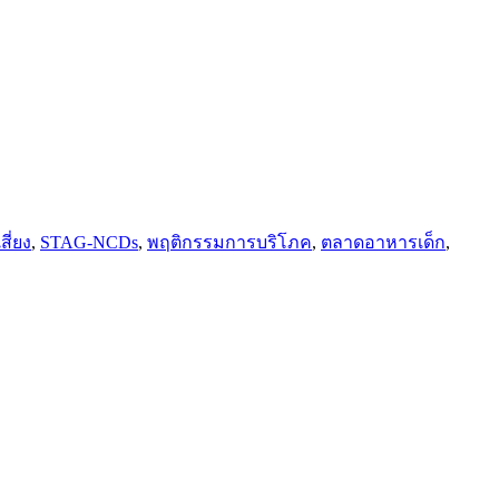
สี่ยง
,
STAG-NCDs
,
พฤติกรรมการบริโภค
,
ตลาดอาหารเด็ก
,