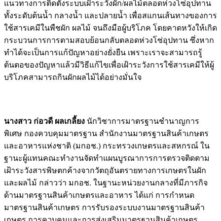
แนวทางการติดตั้งระบบเฝ้าระวังผัก/ผลไม้ตลอดห่วงโซ่อุปทาน
ทั้งระดับต้นน้ำ กลางน้ำ และปลายน้ำ เพื่อสแกนเส้นทางของการ
ใช้สารเคมีในพืชผัก ผลไม้ จนถึงมือผู้บริโภค โดยคาดหวังให้เกิด
กระบวนการการตามสอบย้อนกลับตลอดห่วงโซ่อุปทาน ซึ่งหาก
ทำได้จะเป็นการแก้ปัญหาอย่างยั่งยืน เพราะเราจะสามารถรู้
ต้นตอของปัญหาแล้วมีวิธีแก้ไขเพื่อเฝ้าระวังการใช้สารเคมีให้ผู้
บริโภคสามารถกินผักผลไม้ได้อย่างมั่นใจ
นางสาว ก่อวดี ผลเกลี้ยง
นักวิชาการมาตรฐานชำนาญการ
พิเศษ กองควบคุมมาตรฐาน สำนักงานมาตรฐานสินค้าเกษตร
และอาหารแห่งชาติ (มกอช.) กระทรวงเกษตรและสหกรณ์ ใน
ฐานะผู้แทนคณะทำงานจัดทำแผนบูรณาการการตรวจติดตาม
เฝ้าระวังสารพิษตกค้างจากวัตถุอันตรายทางการเกษตรในผัก
และผลไม้ กล่าวว่า มกอช. ในฐานะหน่วยงานกลางที่มีภารกิจ
ด้านมาตรฐานสินค้าเกษตรและอาหาร ได้แก่ การกำหนด
มาตรฐานสินค้าเกษตร การรับรองระบบงานมาตรฐานสินค้า
เกษตร การควบคุมและการส่งเสริมมาตรฐานสินค้าเกษตร