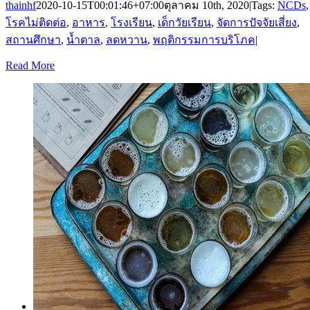
thainhf
2020-10-15T00:01:46+07:00
ตุลาคม 10th, 2020
|
Tags:
NCDs
,
โรคไม่ติดต่อ
,
อาหาร
,
โรงเรียน
,
เด็กวัยเรียน
,
จัดการปัจจัยเสี่ยง
,
สถานศึกษา
,
น้ำตาล
,
ลดหวาน
,
พฤติกรรมการบริโภค
|
Read More