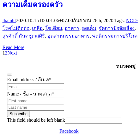
ความเค็มครองครัว
thainhf
2020-10-15T00:01:06+07:00
กันยายน 26th, 2020
|
Tags:
NCD
โรคไม่ติดต่อ
,
เกลือ
,
โซเดียม
,
อาหาร
,
ลดเค็ม
,
จัดการปัจจัยเสี่ยง
,
สุรศักดิ์ กันตชูเวสศิริ
,
อุตสาหกรรมอาหาร
,
พฤติกรรมการบริโภค
Read More
1
2
Next
สมัครรับข้อมูลข่าวสาร
หมวดหมู่
Email address / อีเมล
*
Name / ชื่อ - นามสกุล
*
Subscribe
This field should be left blank
Facebook