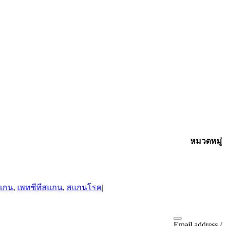
หมวดหมู่
สมัครรับ
ข้อมูล
สแกน
,
เพทซีทีสแกน
,
สแกนโรค
|
ข่าวสาร
Email address /