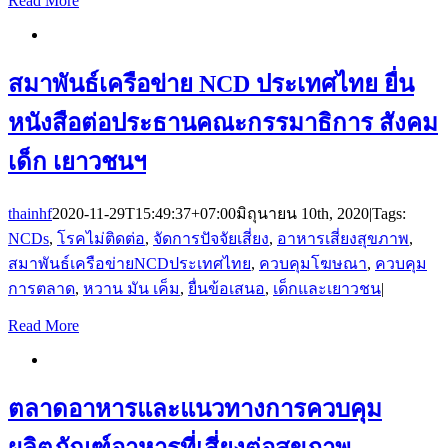
Read More
สมาพันธ์เครือข่าย NCD ประเทศไทย ยื่น
หนังสือต่อประธานคณะกรรมาธิการ สังคม
เด็ก เยาวชนฯ
thainhf
2020-11-29T15:49:37+07:00
มิถุนายน 10th, 2020
|
Tags:
NCDs
,
โรคไม่ติดต่อ
,
จัดการปัจจัยเสี่ยง
,
อาหารเสี่ยงสุขภาพ
,
สมาพันธ์เครือข่ายNCDประเทศไทย
,
ควบคุมโฆษณา
,
ควบคุม
การตลาด
,
หวาน มัน เค็ม
,
ยื่นข้อเสนอ
,
เด็กและเยาวชน
|
Read More
ตลาดอาหารและแนวทางการควบคุม