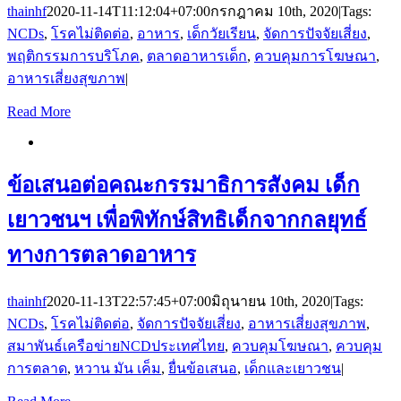
thainhf
2020-11-14T11:12:04+07:00
กรกฎาคม 10th, 2020
|
Tags:
NCDs
,
โรคไม่ติดต่อ
,
อาหาร
,
เด็กวัยเรียน
,
จัดการปัจจัยเสี่ยง
,
พฤติกรรมการบริโภค
,
ตลาดอาหารเด็ก
,
ควบคุมการโฆษณา
,
อาหารเสี่ยงสุขภาพ
|
Read More
ข้อเสนอต่อคณะกรรมาธิการสังคม เด็ก
เยาวชนฯ เพื่อพิทักษ์สิทธิเด็กจากกลยุทธ์
ทางการตลาดอาหาร
thainhf
2020-11-13T22:57:45+07:00
มิถุนายน 10th, 2020
|
Tags:
NCDs
,
โรคไม่ติดต่อ
,
จัดการปัจจัยเสี่ยง
,
อาหารเสี่ยงสุขภาพ
,
สมาพันธ์เครือข่ายNCDประเทศไทย
,
ควบคุมโฆษณา
,
ควบคุม
การตลาด
,
หวาน มัน เค็ม
,
ยื่นข้อเสนอ
,
เด็กและเยาวชน
|