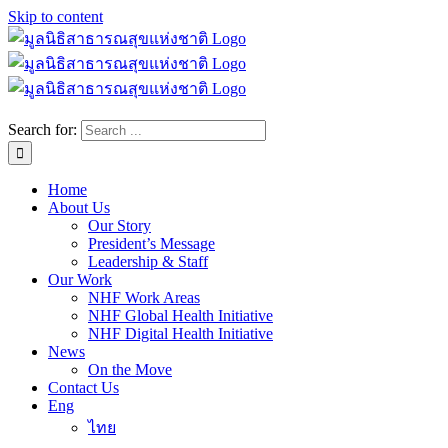
Skip to content
Search for:
Home
About Us
Our Story
President’s Message
Leadership & Staff
Our Work
NHF Work Areas
NHF Global Health Initiative
NHF Digital Health Initiative
News
On the Move
Contact Us
Eng
ไทย