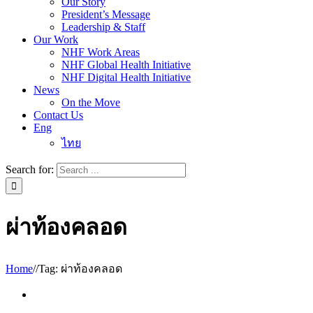
Our Story
President’s Message
Leadership & Staff
Our Work
NHF Work Areas
NHF Global Health Initiative
NHF Digital Health Initiative
News
On the Move
Contact Us
Eng
ไทย
Search for:
ผ่าท้องคลอด
Home
/
/
Tag:
ผ่าท้องคลอด