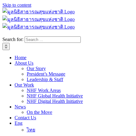
Skip to content
Search for:
Home
About Us
Our Story
President’s Message
Leadership & Staff
Our Work
NHF Work Areas
NHF Global Health Initiative
NHF Digital Health Initiative
News
On the Move
Contact Us
Eng
ไทย