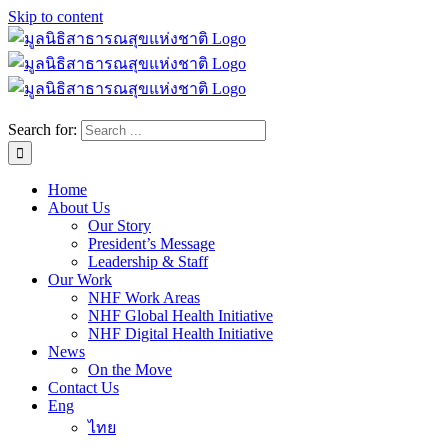
Skip to content
Search for:
Home
About Us
Our Story
President’s Message
Leadership & Staff
Our Work
NHF Work Areas
NHF Global Health Initiative
NHF Digital Health Initiative
News
On the Move
Contact Us
Eng
ไทย