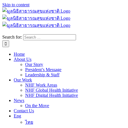
Skip to content
Search for:
Home
About Us
Our Story
President’s Message
Leadership & Staff
Our Work
NHF Work Areas
NHF Global Health Initiative
NHF Digital Health Initiative
News
On the Move
Contact Us
Eng
ไทย