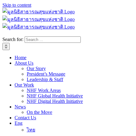
Skip to content
Search for:
Home
About Us
Our Story
President’s Message
Leadership & Staff
Our Work
NHF Work Areas
NHF Global Health Initiative
NHF Digital Health Initiative
News
On the Move
Contact Us
Eng
ไทย