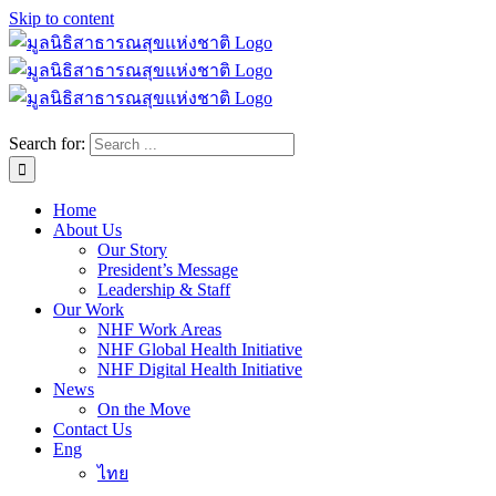
Skip to content
Search for:
Home
About Us
Our Story
President’s Message
Leadership & Staff
Our Work
NHF Work Areas
NHF Global Health Initiative
NHF Digital Health Initiative
News
On the Move
Contact Us
Eng
ไทย