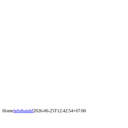
Home
infothainhf
2026-06-25T12:42:54+07:00