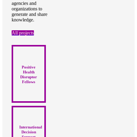
agencies and
organizations to
generate and share
knowledge.
All projects
Positive
Health
Disruptor
Fellows
International
Decision
Support