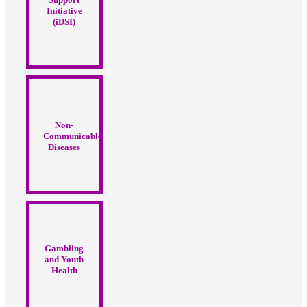
Initiative
(iDSI)
Non-
Communicable
Diseases
Gambling
and Youth
Health