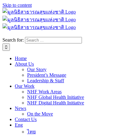
Skip to content
Search for:
Home
About Us
Our Story
President’s Message
Leadership & Staff
Our Work
NHF Work Areas
NHF Global Health Initiative
NHF Digital Health Initiative
News
On the Move
Contact Us
Eng
ไทย