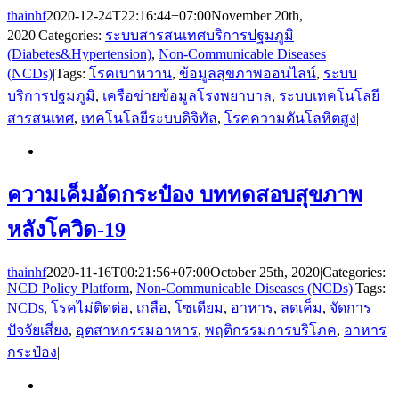
thainhf
2020-12-24T22:16:44+07:00
November 20th,
2020
|
Categories:
ระบบสารสนเทศบริการปฐมภูมิ
(Diabetes&Hypertension)
,
Non-Communicable Diseases
(NCDs)
|
Tags:
โรคเบาหวาน
,
ข้อมูลสุขภาพออนไลน์
,
ระบบ
บริการปฐมภูมิ
,
เครือข่ายข้อมูลโรงพยาบาล
,
ระบบเทคโนโลยี
สารสนเทศ
,
เทคโนโลยีระบบดิจิทัล
,
โรคความดันโลหิตสูง
|
ความเค็มอัดกระป๋อง บททดสอบสุขภาพ
หลังโควิด-19
thainhf
2020-11-16T00:21:56+07:00
October 25th, 2020
|
Categories:
NCD Policy Platform
,
Non-Communicable Diseases (NCDs)
|
Tags:
NCDs
,
โรคไม่ติดต่อ
,
เกลือ
,
โซเดียม
,
อาหาร
,
ลดเค็ม
,
จัดการ
ปัจจัยเสี่ยง
,
อุตสาหกรรมอาหาร
,
พฤติกรรมการบริโภค
,
อาหาร
กระป๋อง
|